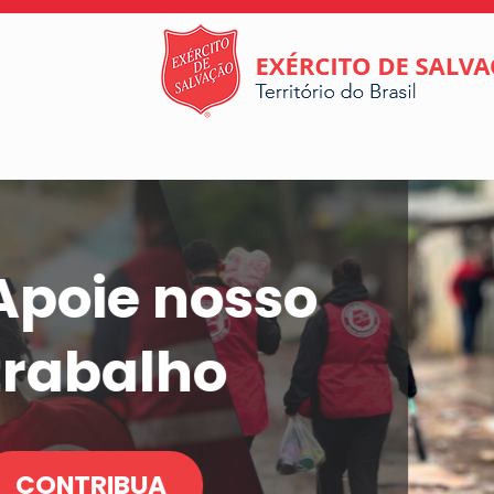
Sua doação
faz a
diferença